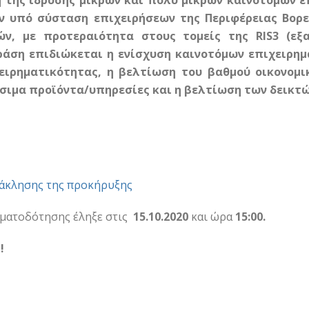
η της ίδρυσης μικρών και πολύ μικρών καινοτόμων ε
ων υπό σύσταση επιχειρήσεων της Περιφέρειας Βορε
ών, με προτεραιότητα στους τομείς της RIS3 (εξ
ράση επιδιώκεται η ενίσχυση καινοτόμων επιχειρημ
ειρηματικότητας, η βελτίωση του βαθμού οικονομ
σιμα προϊόντα/υπηρεσίες και η βελτίωση των δεικτώ
άκλησης της προκήρυξης
ματοδότησης έληξε στις
15.10.2020
και ώρα
15:00.
!