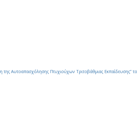
η της Αυτοαπασχόλησης Πτυχιούχων Τριτοβάθμιας Εκπαίδευσης” τ