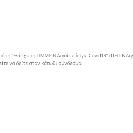
άση “Ενίσχυση ΠΜΜΕ Β.Αιγαίου λόγω Covid19” (ΠΕΠ Β.Αιγ
είτε να δείτε στον κάτωθι σύνδεσμο: