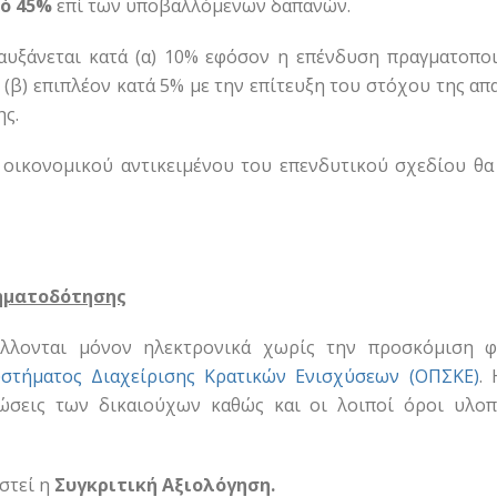
τό 45%
επί των υποβαλλόμενων δαπανών.
αυξάνεται κατά (α) 10% εφόσον η επένδυση πραγματοπο
 (β) επιπλέον κατά 5% με την επίτευξη του στόχου της α
ς.
 οικονομικού αντικειμένου του επενδυτικού σχεδίου θα 
ηματοδότησης
άλλονται μόνον ηλεκτρονικά χωρίς την προσκόμιση φ
τήματος Διαχείρισης Κρατικών Ενισχύσεων (ΟΠΣΚΕ)
.
εώσεις των δικαιούχων καθώς και οι λοιποί όροι υλο
στεί η
Συγκριτική Αξιολόγηση.