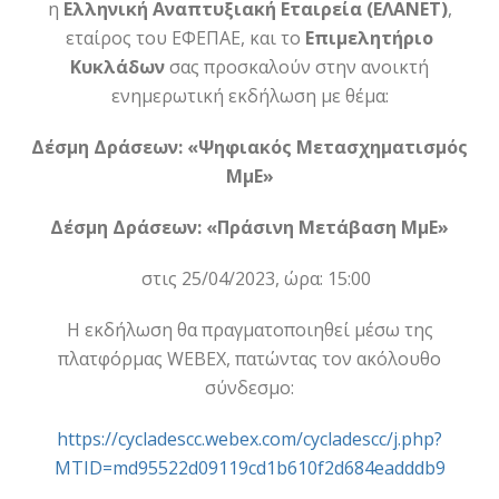
η
Ελληνική Αναπτυξιακή Εταιρεία (ΕΛΑΝΕΤ)
,
εταίρος του ΕΦΕΠΑΕ, και το
Επιμελητήριο
Κυκλάδων
σας προσκαλούν στην ανοικτή
ενημερωτική εκδήλωση με θέμα:
Δέσμη Δράσεων: «Ψηφιακός Μετασχηματισμός
ΜμΕ»
Δέσμη Δράσεων: «Πράσινη Μετάβαση ΜμΕ»
στις 25/04/2023, ώρα: 15:00
Η εκδήλωση θα πραγματοποιηθεί μέσω της
πλατφόρμας WEBEX, πατώντας τον ακόλουθο
σύνδεσμο:
https://cycladescc.webex.com/cycladescc/j.php?
MTID=md95522d09119cd1b610f2d684eadddb9