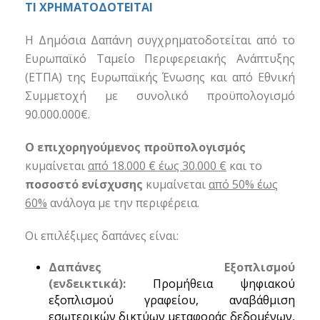
ΤΙ ΧΡΗΜΑΤΟΔΟΤΕΙΤΑΙ
Η Δημόσια Δαπάνη συγχρηματοδοτείται από το
Ευρωπαϊκό Ταμείο Περιφερειακής Ανάπτυξης
(ΕΤΠΑ) της Ευρωπαϊκής Ένωσης και από Εθνική
Συμμετοχή με συνολικό προϋπολογισμό
90.000.000€.
Ο επιχορηγούμενος προϋπολογισμός
κυμαίνεται
από 18.000 € έως 30.000 €
και το
ποσοστό ενίσχυσης
κυμαίνεται
από 50% έως
60%
ανάλογα με την περιφέρεια.
Οι επιλέξιμες δαπάνες είναι:
Δαπάνες Εξοπλισμού
(ενδεικτικά):
Προμήθεια ψηφιακού
εξοπλισμού γραφείου, αναβάθμιση
εσωτερικών δικτύων μεταφοράς δεδομένων,