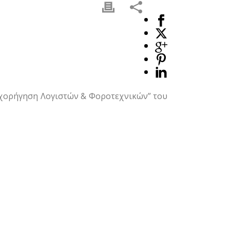
ιχορήγηση Λογιστών & Φοροτεχνικών” του