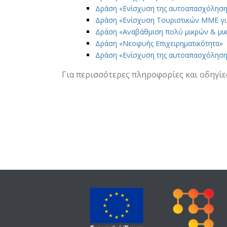
Δράση «Ενίσχυση της αυτοαπασχόλησης
Δράση «Ενίσχυση Τουριστικών ΜΜΕ για
Δράση «Αναβάθμιση πολύ μικρών & μικρ
Δράση «Νεοφυής Επιχειρηματικότητα»
Δράση «Ενίσχυση της αυτοαπασχόλησης
Για περισσότερες πληροφορίες και οδηγίες