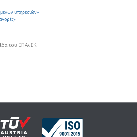
χομένων υπηρεσιών»
 αγορές»
λίδα του ΕΠΑνΕΚ.