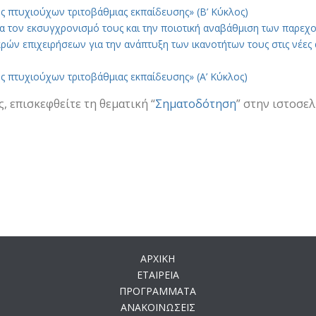
 πτυχιούχων τριτοβάθμιας εκπαίδευσης» (Β’ Κύκλος)
 τον εκσυγχρονισμό τους και την ποιοτική αναβάθμιση των παρε
ών επιχειρήσεων για την ανάπτυξη των ικανοτήτων τους στις νέες
 πτυχιούχων τριτοβάθμιας εκπαίδευσης» (Α’ Κύκλος)
, επισκεφθείτε τη θεματική “
Σηματοδότηση
” στην ιστοσε
ΑΡΧΙΚΗ
ΕΤΑΙΡΕΙΑ
ΠΡΟΓΡΑΜΜΑΤΑ
ΑΝΑΚΟΙΝΩΣΕΙΣ